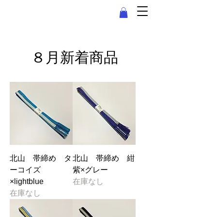
きもの＆宝石クリニック たかい
８月新着商品
北山 帯締め タ
北山 帯締め 紺
ーコイズ
紫×グレー
×lightblue
在庫なし
在庫なし