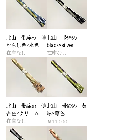
北山 帯締め 薄
北山 帯締め
からし色×水色
black×silver
在庫なし
在庫なし
北山 帯締め 薄
北山 帯締め 黄
杏色×クリーム
緑×藤色
在庫なし
価格
￥11,000