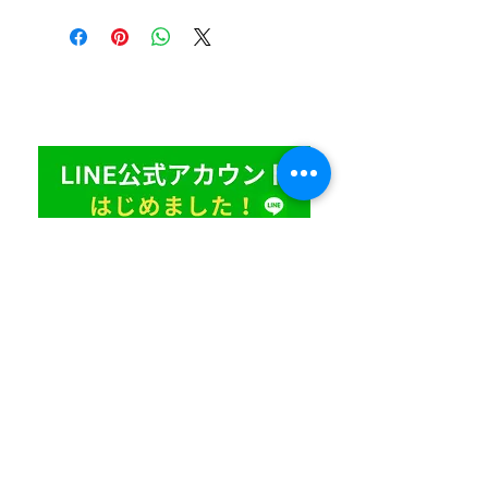
きもの＆宝石クリニック たかい
住所 : 〒501-3303 岐阜県加茂郡富加町羽生１７５１
​電
話：
0574-54-3767
お友達登録はコチラ