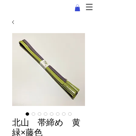
きもの＆宝石クリニック たかい
北山 帯締め 黄
緑×藤色